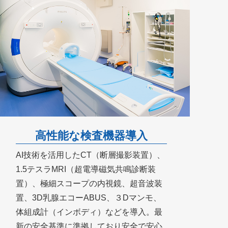
高性能な検査機器導入
AI技術を活用したCT（断層撮影装置）、
1.5テスラMRI（超電導磁気共鳴診断装
置）、極細スコープの内視鏡、超音波装
置、3D乳腺エコーABUS、３Dマンモ、
体組成計（インボディ）などを導入。最
新の安全基準に準拠しており安全で安心