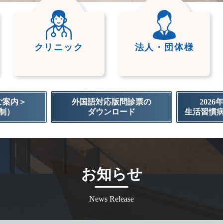
クリニック
法人・団体様
ご案内＞
外国語対応版問診票の
202
制）
ダウンロード
生活習慣
お知らせ
News Release