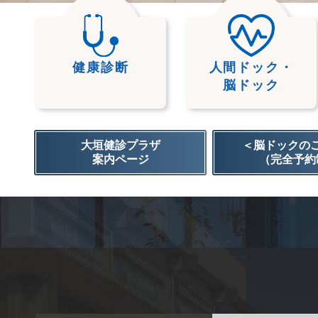
健康診断
人間ドック・
脳ドック
大垣健診プラザ
＜脳ドックの
案内ページ
（完全予約